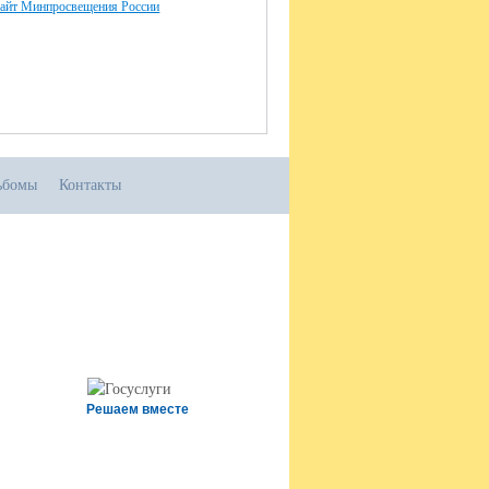
айт Минпросвещения России
ьбомы
Контакты
Решаем вместе