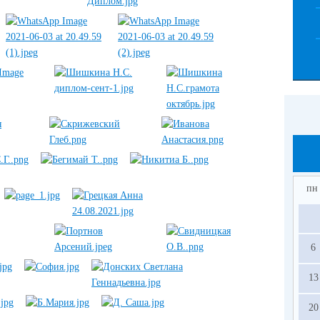
пн
6
13
20