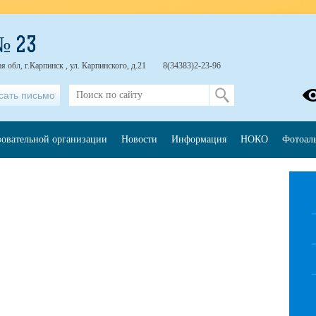
№ 23
 обл, г.Карпинск , ул. Карпинского, д.21
8(34383)2-23-96
сать письмо
зовательной организации
Новости
Информация
НОКО
Фотоал