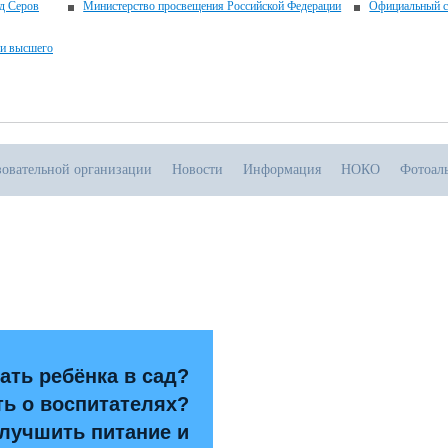
д Серов
Министерство просвещения Российской Федерации
Официальный с
 и высшего
зовательной организации
Новости
Информация
НОКО
Фотоал
.07.2026
тивная прямая ссылка на источник обязательна
ать ребёнка в сад?
ть о воспитателях?
улучшить питание и