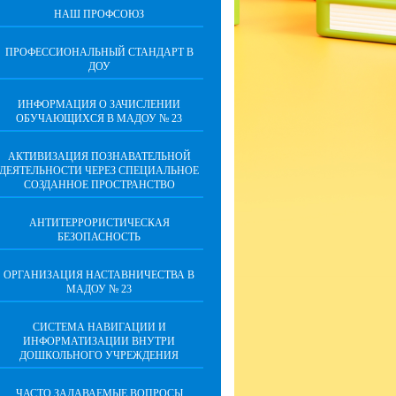
НАШ ПРОФСОЮЗ
ПРОФЕССИОНАЛЬНЫЙ СТАНДАРТ В
ДОУ
ИНФОРМАЦИЯ О ЗАЧИСЛЕНИИ
ОБУЧАЮЩИХСЯ В МАДОУ № 23
АКТИВИЗАЦИЯ ПОЗНАВАТЕЛЬНОЙ
ДЕЯТЕЛЬНОСТИ ЧЕРЕЗ СПЕЦИАЛЬНОЕ
СОЗДАННОЕ ПРОСТРАНСТВО
АНТИТЕРРОРИСТИЧЕСКАЯ
БЕЗОПАСНОСТЬ
ОРГАНИЗАЦИЯ НАСТАВНИЧЕСТВА В
МАДОУ № 23
СИСТЕМА НАВИГАЦИИ И
ИНФОРМАТИЗАЦИИ ВНУТРИ
ДОШКОЛЬНОГО УЧРЕЖДЕНИЯ
ЧАСТО ЗАДАВАЕМЫЕ ВОПРОСЫ