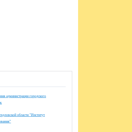
ния администрации городского
ск
дловской области "Институт
ования"