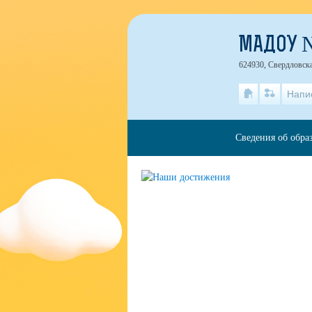
МАДОУ 
624930, Свердловская
Напи
Сведения об обра