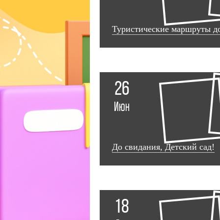
Туристические маршруты д
26
Июн
До свидания, Детский сад!
18