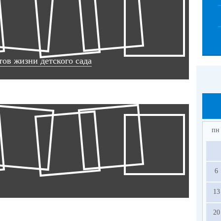
ов жизни детского сада
пн
6
13
20