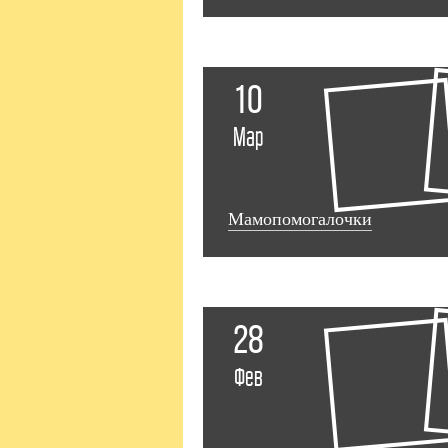
10
Мар
Мамопомогалочки
28
Фев