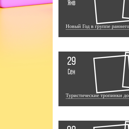
Янв
Новый Год в группе раннего
29
Сен
Туристические тропинки д