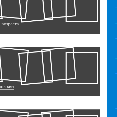
 возраста
ошколят