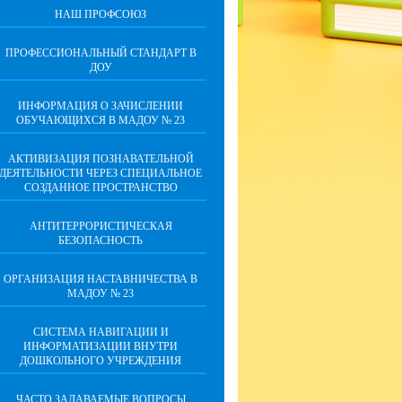
НАШ ПРОФСОЮЗ
ПРОФЕССИОНАЛЬНЫЙ СТАНДАРТ В
ДОУ
ИНФОРМАЦИЯ О ЗАЧИСЛЕНИИ
ОБУЧАЮЩИХСЯ В МАДОУ № 23
АКТИВИЗАЦИЯ ПОЗНАВАТЕЛЬНОЙ
ДЕЯТЕЛЬНОСТИ ЧЕРЕЗ СПЕЦИАЛЬНОЕ
СОЗДАННОЕ ПРОСТРАНСТВО
АНТИТЕРРОРИСТИЧЕСКАЯ
БЕЗОПАСНОСТЬ
ОРГАНИЗАЦИЯ НАСТАВНИЧЕСТВА В
МАДОУ № 23
СИСТЕМА НАВИГАЦИИ И
ИНФОРМАТИЗАЦИИ ВНУТРИ
ДОШКОЛЬНОГО УЧРЕЖДЕНИЯ
ЧАСТО ЗАДАВАЕМЫЕ ВОПРОСЫ