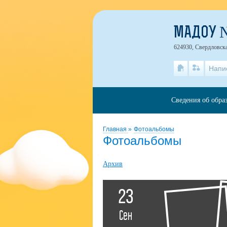
МАДОУ 
624930, Свердловская
Напи
Сведения об обра
Главная
»
Фотоальбомы
Фотоальбомы
Архив
23
Сен