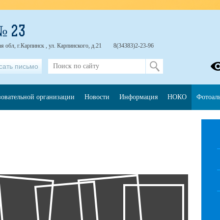
№ 23
 обл, г.Карпинск , ул. Карпинского, д.21
8(34383)2-23-96
сать письмо
зовательной организации
Новости
Информация
НОКО
Фотоал