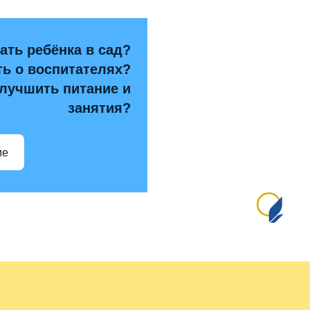
тивная прямая ссылка на источник обязательна
ать ребёнка в сад?
ть о воспитателях?
улучшить питание и
занятия?
ие
Сай
№1
пр
и 
от