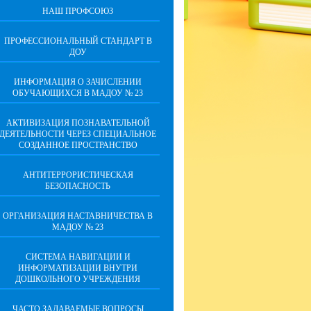
НАШ ПРОФСОЮЗ
ПРОФЕССИОНАЛЬНЫЙ СТАНДАРТ В
ДОУ
ИНФОРМАЦИЯ О ЗАЧИСЛЕНИИ
ОБУЧАЮЩИХСЯ В МАДОУ № 23
АКТИВИЗАЦИЯ ПОЗНАВАТЕЛЬНОЙ
ДЕЯТЕЛЬНОСТИ ЧЕРЕЗ СПЕЦИАЛЬНОЕ
СОЗДАННОЕ ПРОСТРАНСТВО
АНТИТЕРРОРИСТИЧЕСКАЯ
БЕЗОПАСНОСТЬ
ОРГАНИЗАЦИЯ НАСТАВНИЧЕСТВА В
МАДОУ № 23
СИСТЕМА НАВИГАЦИИ И
ИНФОРМАТИЗАЦИИ ВНУТРИ
ДОШКОЛЬНОГО УЧРЕЖДЕНИЯ
ЧАСТО ЗАДАВАЕМЫЕ ВОПРОСЫ