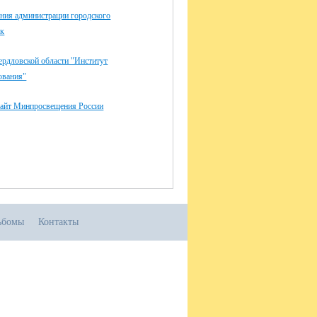
ния администрации городского
ск
дловской области "Институт
ования"
айт Минпросвещения России
ьбомы
Контакты