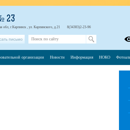
№ 23
 обл, г.Карпинск , ул. Карпинского, д.21
8(34383)2-23-96
сать письмо
зовательной организации
Новости
Информация
НОКО
Фотоал