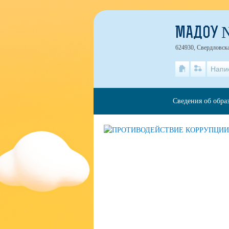
МАДОУ 
624930, Свердловская
Напи
Сведения об обра