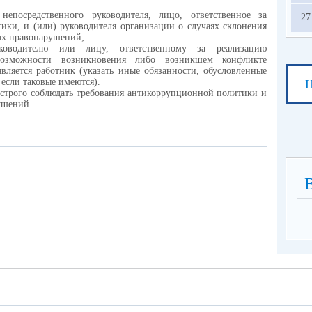
епосредственного руководителя, лицо, ответственное за
27
ки, и (или) руководителя организации о случаях склонения
ых правонарушений;
ководителю или лицу, ответственному за реализацию
озможности возникновения либо возникшем конфликте
является работник (указать иные обязанности, обусловленные
если таковые имеются).
Н
трого соблюдать требования антикоррупционной политики и
ушений.