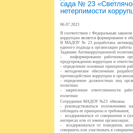
сада № 23 «Светлячо
нетерпимости корруп
06.07.2023
В соответствии с Федеральным законо
коррупции является формирование в о
В МАДОУ № 23 разработана антикорру
единого подхода к организации работы
Задачами Антикоррупционной политики
- информирование работников орга
предупреждению коррупции и ответств
- определение основных принципов ра
- методическое обеспечение разраб
противодействие коррупции в организа
- определение должностных лиц орга
политики.
- закрепление ответственности раб
политики
Сотрудники МАДОУ №23 обязаны:
- руководствоваться положениями н
соблюдать ее принципы и требования;
- воздерживаться от совершения и (и
интересах или от имени организации;
- воздерживаться от поведения, кот
совершить или участвовать в совершен