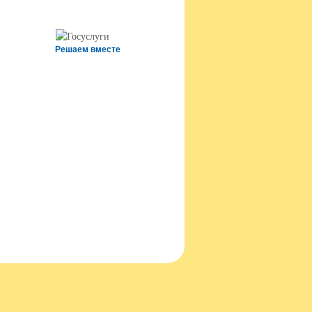
Решаем вместе
т создан на портале сайтыобразованию.рф
556 в Реестре российского ПО (на основании
иказа Министерства цифрового развития, связи
массовых коммуникаций Российской Федерации
 06.09.2016 №426)