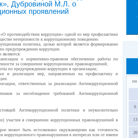
к», Дубровиной М.Л. о
ционных проявлений
м «О противодействии коррупции» одной из мер профилактики
бществе нетерпимости к коррупционному поведению.
пционная политика, целью которой является формирование
 по предупреждению коррупции.
 являются:
низации о нормативно-правовом обеспечении работы по
енности за совершение коррупционных правонарушений;
боты по предупреждению коррупции в организации;
отки и реализации мер, направленных на профилактику и
ции.
пн
низации, ответственных за реализацию Антикоррупционной
отников за несоблюдение требований Антикоррупционной
6
астоящей Антикоррупционной политики и неукоснительно
13
ли) участия в совершении коррупционных правонарушений в
орое может быть истолковано окружающими как готовность
20
ии коррупционного правонарушения в интересах или от имени