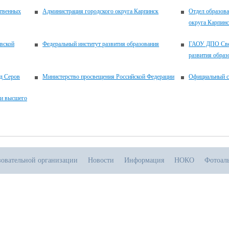
ственных
Администрация городского округа Карпинск
Отдел образова
округа Карпин
вской
Федеральный институт развития образования
ГАОУ ДПО Свер
развития образ
д Серов
Министерство просвещения Российской Федерации
Официальный с
 и высшего
зовательной организации
Новости
Информация
НОКО
Фотоал
.07.2026